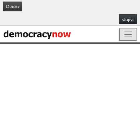
Donate
ePaper